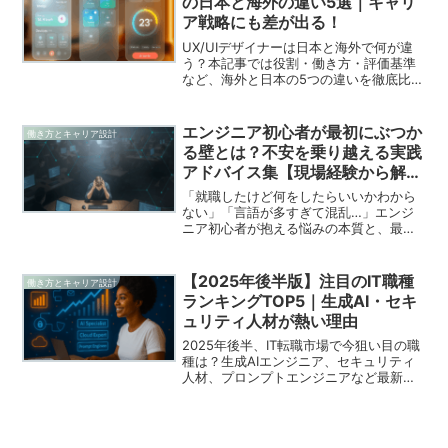
の日本と海外の違い5選｜キャリ
ア戦略にも差が出る！
UX/UIデザイナーは日本と海外で何が違
う？本記事では役割・働き方・評価基準
など、海外と日本の5つの違いを徹底比
較。今後のキャリア戦略に役立つ視点
と、グローバル対応力を高めるヒントを
紹介します。
エンジニア初心者が最初にぶつか
働き方とキャリア設計
る壁とは？不安を乗り越える実践
アドバイス集【現場経験から解
説】
「就職したけど何をしたらいいかわから
ない」「言語が多すぎて混乱…」エンジ
ニア初心者が抱える悩みの本質と、最初
の一歩を踏み出すための実践的アドバイ
スを現場視点で丁寧に解説。もう一人で
悩まない。
【2025年後半版】注目のIT職種
働き方とキャリア設計
ランキングTOP5｜生成AI・セキ
ュリティ人材が熱い理由
2025年後半、IT転職市場で今狙い目の職
種は？生成AIエンジニア、セキュリティ
人材、プロンプトエンジニアなど最新ト
レンドを求人データから読み解き、必要
スキルと学び方まで解説します。