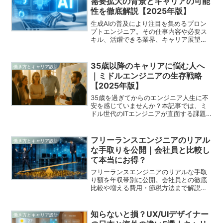
需要拡大の背景とキャリアの可能
性を徹底解説【2025年版】
生成AIの普及により注目を集めるプロン
プトエンジニア。その仕事内容や必要ス
キル、活躍できる業界、キャリア展望ま
で詳しく解説します。【2025年最新版】
35歳以降のキャリアに悩む人へ
働き方とキャリア設計
｜ミドルエンジニアの生存戦略
【2025年版】
35歳を過ぎてからのエンジニア人生に不
安を感じていませんか？本記事では、ミ
ドル世代のITエンジニアが直面する課題
と生き残るための具体的な戦略を紹介。
年齢を武器に変えるキャリア構築法と
は？
フリーランスエンジニアのリアル
働き方とキャリア設計
な手取りを公開｜会社員と比較し
て本当にお得？
フリーランスエンジニアのリアルな手取
り額を年収帯別に公開。会社員との徹底
比較や増える費用・節税方法まで解説。
フリーランス転向を検討中の20〜30代エ
ンジニア必見の内容です。
知らないと損？UX/UIデザイナー
働き方とキャリア設計