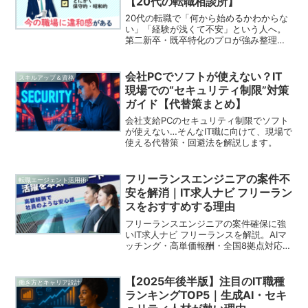
【20代の転職相談所】
20代の転職で「何から始めるかわからな
い」「経験が浅くて不安」という人へ。
第二新卒・既卒特化のプロが強み整理か
ら企業紹介、面接対策まで徹底サポー
ト。ブラック企業回避やキャリアの立て
直しにも強い相談サービスです。
会社PCでソフトが使えない？IT
スキルアップ＆資格
現場での“セキュリティ制限”対策
ガイド【代替策まとめ】
会社支給PCのセキュリティ制限でソフト
が使えない…そんなIT職に向けて、現場で
使える代替策・回避法を解説します。
フリーランスエンジニアの案件不
転職エージェント活用術
安を解消｜IT求人ナビ フリーラン
スをおすすめする理由
フリーランスエンジニアの案件確保に強
いIT求人ナビ フリーランスを解説。AIマ
ッチング・高単価報酬・全国8拠点対応・
支援実績18年の安定サポートを無料で利
用できます。
【2025年後半版】注目のIT職種
働き方とキャリア設計
ランキングTOP5｜生成AI・セキ