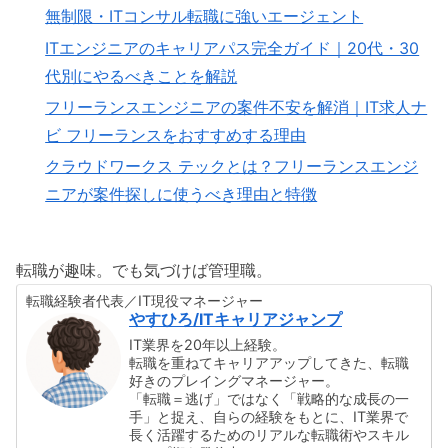
無制限・ITコンサル転職に強いエージェント
ITエンジニアのキャリアパス完全ガイド｜20代・30
代別にやるべきことを解説
フリーランスエンジニアの案件不安を解消｜IT求人ナ
ビ フリーランスをおすすめする理由
クラウドワークス テックとは？フリーランスエンジ
ニアが案件探しに使うべき理由と特徴
転職が趣味。でも気づけば管理職。
転職経験者代表／IT現役マネージャー
やすひろ/ITキャリアジャンプ
IT業界を20年以上経験。
転職を重ねてキャリアアップしてきた、転職
好きのプレイングマネージャー。
「転職＝逃げ」ではなく「戦略的な成長の一
手」と捉え、自らの経験をもとに、IT業界で
長く活躍するためのリアルな転職術やスキル