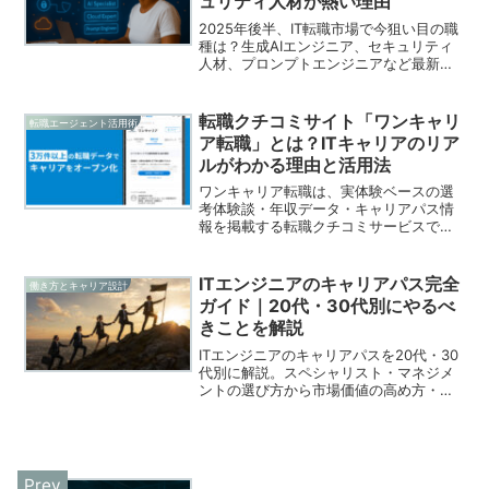
ュリティ人材が熱い理由
2025年後半、IT転職市場で今狙い目の職
種は？生成AIエンジニア、セキュリティ
人材、プロンプトエンジニアなど最新ト
レンドを求人データから読み解き、必要
スキルと学び方まで解説します。
転職クチコミサイト「ワンキャリ
転職エージェント活用術
ア転職」とは？ITキャリアのリア
ルがわかる理由と活用法
ワンキャリア転職は、実体験ベースの選
考体験談・年収データ・キャリアパス情
報を掲載する転職クチコミサービスで
す。入社後ギャップをなくしたい20〜30
代ハイクラス層の情報収集・転職活動に
活用できます。登録無料。
ITエンジニアのキャリアパス完全
働き方とキャリア設計
ガイド｜20代・30代別にやるべ
きことを解説
ITエンジニアのキャリアパスを20代・30
代別に解説。スペシャリスト・マネジメ
ントの選び方から市場価値の高め方・転
職戦略まで、年収アップを目指すエンジ
ニア向けに具体的にまとめました。